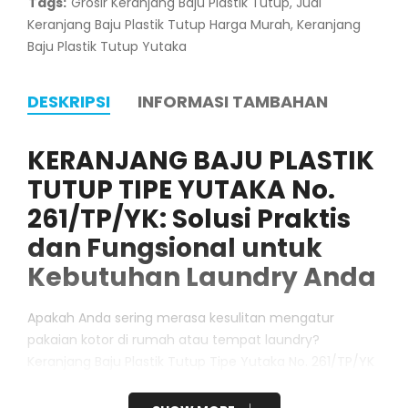
Tags:
Grosir Keranjang Baju Plastik Tutup
,
Jual
Keranjang Baju Plastik Tutup Harga Murah
,
Keranjang
Baju Plastik Tutup Yutaka
DESKRIPSI
INFORMASI TAMBAHAN
KERANJANG BAJU PLASTIK
TUTUP TIPE YUTAKA No.
261/TP/YK:
Solusi Praktis
dan Fungsional untuk
Kebutuhan Laundry Anda
Apakah Anda sering merasa kesulitan mengatur
pakaian kotor di rumah atau tempat laundry?
Keranjang Baju Plastik Tutup Tipe Yutaka No. 261/TP/YK
hadir untuk memenuhi kebutuhan Anda akan tempat
penyimpanan pakaian kotor yang praktis, higienis, dan