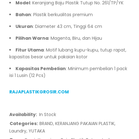
Model
: Keranjang Baju Plastik Tutup No. 261/TP/YK
Bahan
: Plastik berkualitas premium
Ukuran
: Diameter 43 cm, Tinggi 64 cm
Pilihan Warna
: Magenta, Biru, dan Hijau
Fitur Utama
: Motif lubang kupu-kupu, tutup rapat,
kapasitas besar untuk pakaian kotor
Kapasitas Pembelian
: Minimum pembelian 1 pack
isi 1 Lusin (12 Pcs)
RAJAPLASTIKGROSIR.COM
Availability:
In Stock
Categories:
BRAND
,
KERANJANG PAKAIAN PLASTIK
,
Laundry
,
YUTAKA