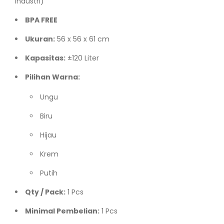
Industri)
BPA FREE
Ukuran:
56 x 56 x 61 cm
Kapasitas:
±120 Liter
Pilihan Warna:
Ungu
Biru
Hijau
Krem
Putih
Qty / Pack:
1 Pcs
Minimal Pembelian:
1 Pcs