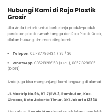
Hubungi Kami di Raja Plastik
Grosir
Jika Anda tertarik untuk berbelanja produk-produk
peralatan plastik rumah tangga dari Raja Plastik Grosir,
silakan hubungi tim marketing kami:
Telepon
: 021-87786434 / 35 / 36
WhatsApp
: 085218286158 (IDRIS), 085218286185
(DIDIN)
Anda juga bisa mengunjungi kami langsung di alamat:
Jl. Mastrip No.9A, RT.7/RW.3, Rambutan, Kec.
Ciracas, Kota Jakarta Timur, DKI Jakarta 13830
Atau akses
Google Maps
kami untuk lokasi yang lebih