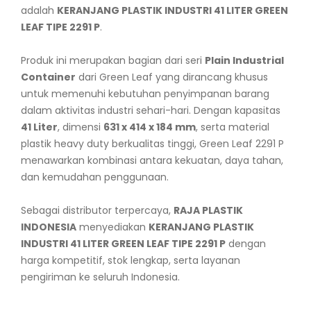
adalah
KERANJANG PLASTIK INDUSTRI 41 LITER GREEN
LEAF TIPE 2291 P
.
Produk ini merupakan bagian dari seri
Plain Industrial
Container
dari Green Leaf yang dirancang khusus
untuk memenuhi kebutuhan penyimpanan barang
dalam aktivitas industri sehari-hari. Dengan kapasitas
41 Liter
, dimensi
631 x 414 x 184 mm
, serta material
plastik heavy duty berkualitas tinggi, Green Leaf 2291 P
menawarkan kombinasi antara kekuatan, daya tahan,
dan kemudahan penggunaan.
Sebagai distributor terpercaya,
RAJA PLASTIK
INDONESIA
menyediakan
KERANJANG PLASTIK
INDUSTRI 41 LITER GREEN LEAF TIPE 2291 P
dengan
harga kompetitif, stok lengkap, serta layanan
pengiriman ke seluruh Indonesia.