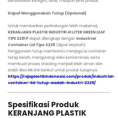
berdasarkan kategori, divisi, maupun jenis produk.
Dapat Menggunakan Tutup (Opsional)
Untuk memberikan perlindungan lebih maksimal,
KERANJANG PLASTIK INDUSTRI 41 LITER GREEN LEAF
TIPE 2291 P
dapat dilengkapi dengan
Industrial
Container Lid Tipe 2229
(dijual terpisah).
Penggunaan tutup membantu menjaga isi container
tetap bersih, mengurangi risiko kontaminasi, serta
membuat proses stacking menjadi lebih aman dan
stabil. Bisa klik link berikut untuk produk tutupnya:
https://rajaplastikindonesia.com/produk/industrial-
container-lid-tutup-wadah-industri-2229/
Spesifikasi Produk
KERANJANG PLASTIK