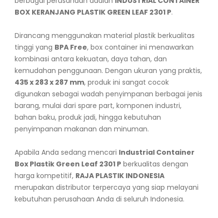
berbagai perusahaan adalah
INDUSTRIAL CONTAINER
BOX KERANJANG PLASTIK GREEN LEAF 2301 P
.
Dirancang menggunakan material plastik berkualitas
tinggi yang
BPA Free
, box container ini menawarkan
kombinasi antara kekuatan, daya tahan, dan
kemudahan penggunaan. Dengan ukuran yang praktis,
435 x 283 x 287 mm
, produk ini sangat cocok
digunakan sebagai wadah penyimpanan berbagai jenis
barang, mulai dari spare part, komponen industri,
bahan baku, produk jadi, hingga kebutuhan
penyimpanan makanan dan minuman.
Apabila Anda sedang mencari
Industrial Container
Box Plastik Green Leaf 2301 P
berkualitas dengan
harga kompetitif,
RAJA PLASTIK INDONESIA
merupakan distributor terpercaya yang siap melayani
kebutuhan perusahaan Anda di seluruh Indonesia.