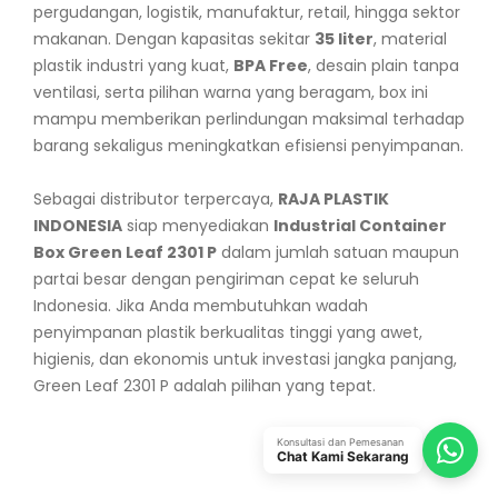
pergudangan, logistik, manufaktur, retail, hingga sektor
makanan. Dengan kapasitas sekitar
35 liter
, material
plastik industri yang kuat,
BPA Free
, desain plain tanpa
ventilasi, serta pilihan warna yang beragam, box ini
mampu memberikan perlindungan maksimal terhadap
barang sekaligus meningkatkan efisiensi penyimpanan.
Sebagai distributor terpercaya,
RAJA PLASTIK
INDONESIA
siap menyediakan
Industrial Container
Box Green Leaf 2301 P
dalam jumlah satuan maupun
partai besar dengan pengiriman cepat ke seluruh
Indonesia. Jika Anda membutuhkan wadah
penyimpanan plastik berkualitas tinggi yang awet,
higienis, dan ekonomis untuk investasi jangka panjang,
Green Leaf 2301 P adalah pilihan yang tepat.
Konsultasi dan Pemesanan
Chat Kami Sekarang