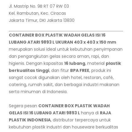
Jl. Mastrip No. 9B RT 07 RW 03
Kel. Rambutan, Kec. Ciracas
Jakarta Timur, DKI Jakarta 13830
CONTAINER BOX PLASTIK WADAH GELAS ISI 16
LUBANG ATARI 9893 L UKURAN 403 x 403 x 150 mm
merupakan solusi ideal untuk kebutuhan penyimpanan
dan pengangkutan gelas secara aman, rapi, dan
higienis. Dengan kapasitas
16 lubang
, material
plastik
berkualitas tinggi
, dan fitur
BPA FREE
, produk ini
sangat cocok digunakan oleh hotel, restoran, café,
catering, rumah sakit, dan berbagai industri makanan
serta minuman di Indonesia.
Segera pesan
CONTAINER BOX PLASTIK WADAH
GELAS ISI 16 LUBANG ATARI 9893 L
hanya di
RAJA
PLASTIK INDONESIA
, distributor terpercaya untuk
kebutuhan plastik industri dan houseware berkualitas